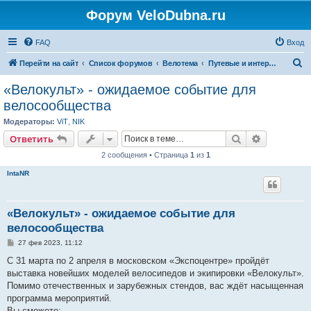
Форум VeloDubna.ru
FAQ
Вход
П
Перейти на сайт
Список форумов
Велотема
Путевые и интернет-находки
о
«Велокульт» - ожидаемое событие для
и
велосообщества
с
Модераторы:
ViT
,
NIK
к
Поиск
Расширен
Ответить
2 сообщения • Страница
1
из
1
IntaNR
«Велокульт» - ожидаемое событие для
велосообщества
С
27 фев 2023, 11:12
о
о
С 31 марта по 2 апреля в московском «Экспоцентре» пройдёт
б
выставка новейших моделей велосипедов и экипировки «Велокульт».
щ
е
Помимо отечественных и зарубежных стендов, вас ждёт насыщенная
н
программа мероприятий.
и
е
Вы сможете: