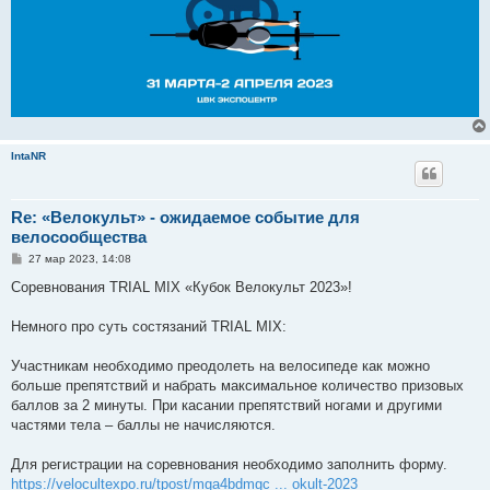
IntaNR
Re: «Велокульт» - ожидаемое событие для
велосообщества
С
27 мар 2023, 14:08
о
о
Соревнования TRIAL MIX «Кубок Велокульт 2023»!
б
щ
е
Немного про суть состязаний TRIAL MIX:
н
и
е
Участникам необходимо преодолеть на велосипеде как можно
больше препятствий и набрать максимальное количество призовых
баллов за 2 минуты. При касании препятствий ногами и другими
частями тела – баллы не начисляются.
Для регистрации на соревнования необходимо заполнить форму.
https://velocultexpo.ru/tpost/mga4bdmgc ... okult-2023