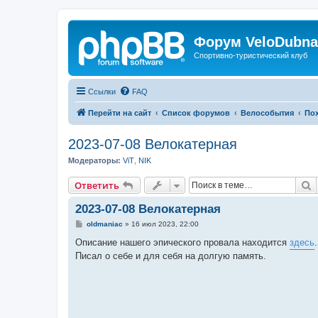
Форум VeloDubna
Спортивно-туристический клуб
Ссылки
FAQ
Перейти на сайт
Список форумов
Велособытия
По
2023-07-08 Велокатерная
Модераторы:
ViT
,
NIK
П
Ответить
2023-07-08 Велокатерная
С
oldmaniac
»
16 июл 2023, 22:00
о
о
Описание нашего эпического провала находится
здесь
.
б
Писал о себе и для себя на долгую память.
щ
е
н
и
е