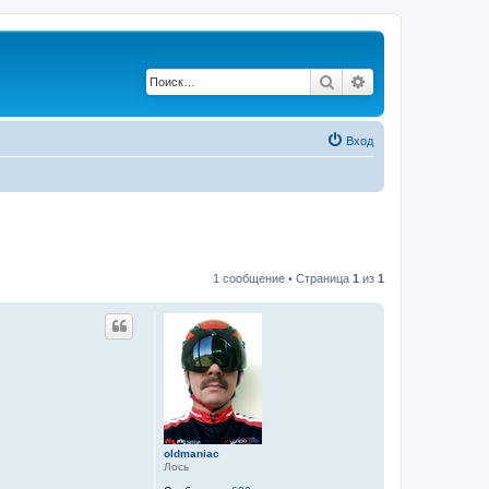
Поиск
Расширенный по
Вход
1 сообщение • Страница
1
из
1
oldmaniac
Лось