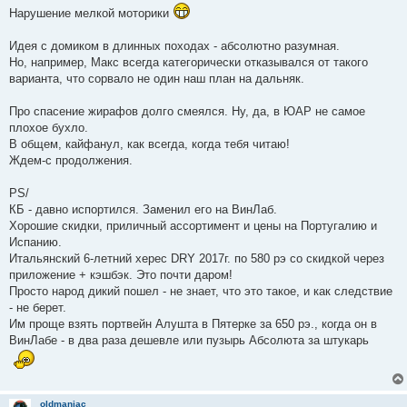
Нарушение мелкой моторики
Идея с домиком в длинных походах - абсолютно разумная.
Но, например, Макс всегда категорически отказывался от такого
варианта, что сорвало не один наш план на дальняк.
Про спасение жирафов долго смеялся. Ну, да, в ЮАР не самое
плохое бухло.
В общем, кайфанул, как всегда, когда тебя читаю!
Ждем-с продолжения.
PS/
КБ - давно испортился. Заменил его на ВинЛаб.
Хорошие скидки, приличный ассортимент и цены на Португалию и
Испанию.
Итальянский 6-летний херес DRY 2017г. по 580 рэ со скидкой через
приложение + кэшбэк. Это почти даром!
Просто народ дикий пошел - не знает, что это такое, и как следствие
- не берет.
Им проще взять портвейн Алушта в Пятерке за 650 рэ., когда он в
ВинЛабе - в два раза дешевле или пузырь Абсолюта за штукарь
oldmaniac