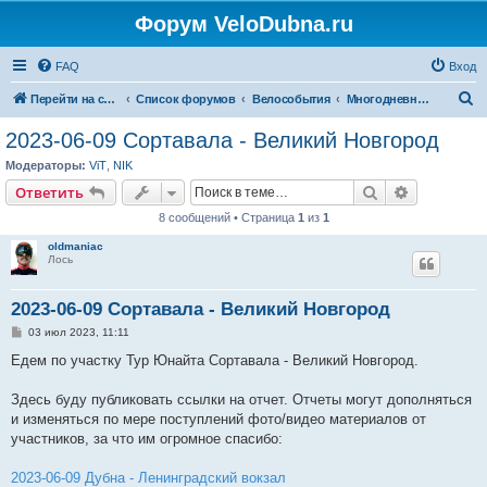
Форум VeloDubna.ru
FAQ
Вход
П
Перейти на сайт
Список форумов
Велособытия
Многодневные велопоходы
о
2023-06-09 Сортавала - Великий Новгород
и
Модераторы:
ViT
,
NIK
с
Поиск
Расширен
Ответить
к
8 сообщений • Страница
1
из
1
oldmaniac
Лось
2023-06-09 Сортавала - Великий Новгород
С
03 июл 2023, 11:11
о
о
Едем по участку Тур Юнайта Сортавала - Великий Новгород.
б
щ
е
Здесь буду публиковать ссылки на отчет. Отчеты могут дополняться
н
и изменяться по мере поступлений фото/видео материалов от
и
е
участников, за что им огромное спасибо:
2023-06-09 Дубна - Ленинградский вокзал