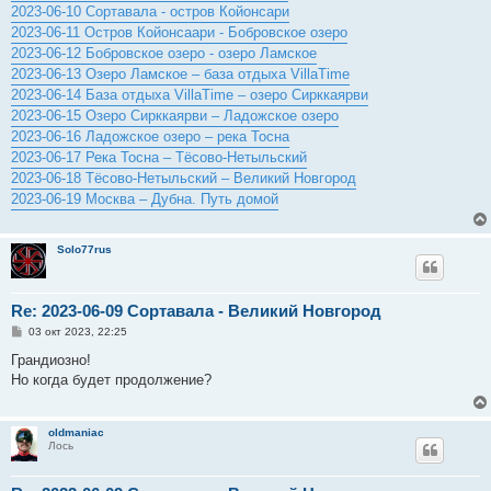
2023-06-10 Сортавала - остров Койонсари
2023-06-11 Остров Койонсаари - Бобровское озеро
2023-06-12 Бобровское озеро - озеро Ламское
2023-06-13 Озеро Ламское – база отдыха VillaTime
2023-06-14 База отдыха VillaTime – озеро Сирккаярви
2023-06-15 Озеро Сирккаярви – Ладожское озеро
2023-06-16 Ладожское озеро – река Тосна
2023-06-17 Река Тосна – Тёсово-Нетыльский
2023-06-18 Тёсово-Нетыльский – Великий Новгород
2023-06-19 Москва – Дубна. Путь домой
Solo77rus
Re: 2023-06-09 Сортавала - Великий Новгород
С
03 окт 2023, 22:25
о
о
Грандиозно!
б
Но когда будет продолжение?
щ
е
н
и
oldmaniac
е
Лось