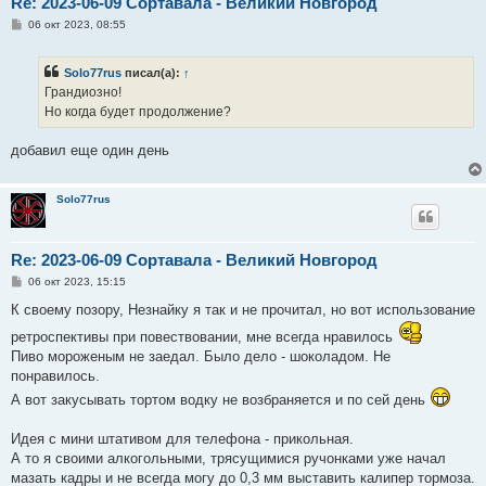
Re: 2023-06-09 Сортавала - Великий Новгород
С
06 окт 2023, 08:55
о
о
б
Solo77rus
писал(а):
↑
щ
е
Грандиозно!
н
Но когда будет продолжение?
и
е
добавил еще один день
Solo77rus
Re: 2023-06-09 Сортавала - Великий Новгород
С
06 окт 2023, 15:15
о
о
К своему позору, Незнайку я так и не прочитал, но вот использование
б
щ
ретроспективы при повествовании, мне всегда нравилось
е
Пиво мороженым не заедал. Было дело - шоколадом. Не
н
и
понравилось.
е
А вот закусывать тортом водку не возбраняется и по сей день
Идея с мини штативом для телефона - прикольная.
А то я своими алкогольными, трясущимися ручонками уже начал
мазать кадры и не всегда могу до 0,3 мм выставить калипер тормоза.