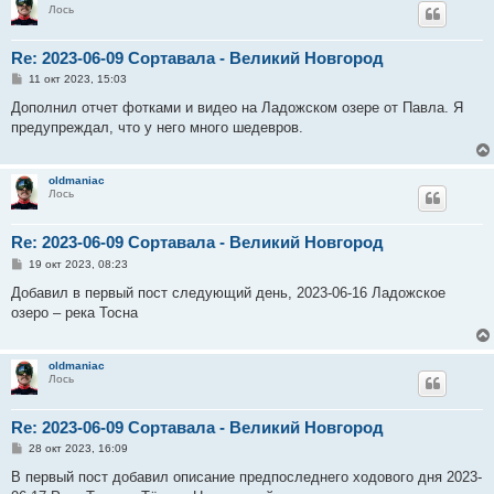
Лось
Re: 2023-06-09 Сортавала - Великий Новгород
С
11 окт 2023, 15:03
о
о
Дополнил отчет фотками и видео на Ладожском озере от Павла. Я
б
предупреждал, что у него много шедевров.
щ
е
н
и
oldmaniac
е
Лось
Re: 2023-06-09 Сортавала - Великий Новгород
С
19 окт 2023, 08:23
о
о
Добавил в первый пост следующий день, 2023-06-16 Ладожское
б
озеро – река Тосна
щ
е
н
и
oldmaniac
е
Лось
Re: 2023-06-09 Сортавала - Великий Новгород
С
28 окт 2023, 16:09
о
о
В первый пост добавил описание предпоследнего ходового дня 2023-
б