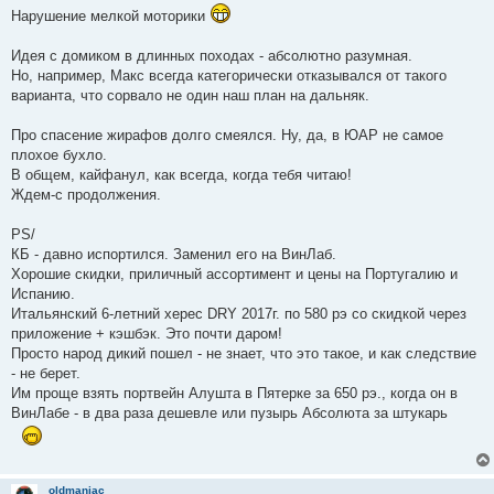
Нарушение мелкой моторики
Идея с домиком в длинных походах - абсолютно разумная.
Но, например, Макс всегда категорически отказывался от такого
варианта, что сорвало не один наш план на дальняк.
Про спасение жирафов долго смеялся. Ну, да, в ЮАР не самое
плохое бухло.
В общем, кайфанул, как всегда, когда тебя читаю!
Ждем-с продолжения.
PS/
КБ - давно испортился. Заменил его на ВинЛаб.
Хорошие скидки, приличный ассортимент и цены на Португалию и
Испанию.
Итальянский 6-летний херес DRY 2017г. по 580 рэ со скидкой через
приложение + кэшбэк. Это почти даром!
Просто народ дикий пошел - не знает, что это такое, и как следствие
- не берет.
Им проще взять портвейн Алушта в Пятерке за 650 рэ., когда он в
ВинЛабе - в два раза дешевле или пузырь Абсолюта за штукарь
oldmaniac