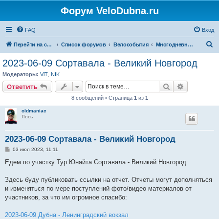
Форум VeloDubna.ru
FAQ
Вход
П
Перейти на сайт
Список форумов
Велособытия
Многодневные велопоходы
о
2023-06-09 Сортавала - Великий Новгород
и
Модераторы:
ViT
,
NIK
с
Поиск
Расширен
Ответить
к
8 сообщений • Страница
1
из
1
oldmaniac
Лось
2023-06-09 Сортавала - Великий Новгород
С
03 июл 2023, 11:11
о
о
Едем по участку Тур Юнайта Сортавала - Великий Новгород.
б
щ
е
Здесь буду публиковать ссылки на отчет. Отчеты могут дополняться
н
и изменяться по мере поступлений фото/видео материалов от
и
е
участников, за что им огромное спасибо:
2023-06-09 Дубна - Ленинградский вокзал