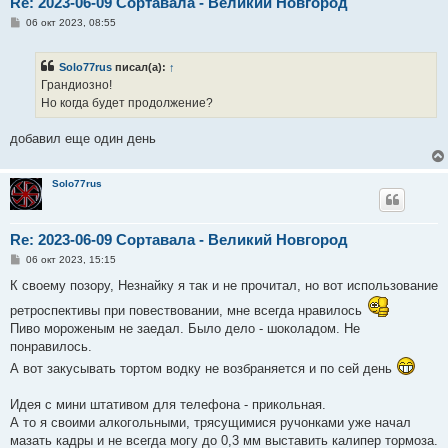
Re: 2023-06-09 Сортавала - Великий Новгород
С
06 окт 2023, 08:55
о
о
б
Solo77rus
писал(а):
↑
щ
е
Грандиозно!
н
Но когда будет продолжение?
и
е
добавил еще один день
Solo77rus
Re: 2023-06-09 Сортавала - Великий Новгород
С
06 окт 2023, 15:15
о
о
К своему позору, Незнайку я так и не прочитал, но вот использование
б
щ
ретроспективы при повествовании, мне всегда нравилось
е
Пиво мороженым не заедал. Было дело - шоколадом. Не
н
и
понравилось.
е
А вот закусывать тортом водку не возбраняется и по сей день
Идея с мини штативом для телефона - прикольная.
А то я своими алкогольными, трясущимися ручонками уже начал
мазать кадры и не всегда могу до 0,3 мм выставить калипер тормоза.