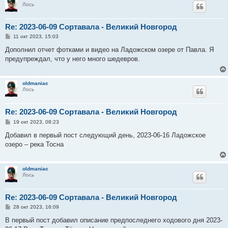
Лось
Re: 2023-06-09 Сортавала - Великий Новгород
С
11 окт 2023, 15:03
о
о
Дополнил отчет фотками и видео на Ладожском озере от Павла. Я
б
предупреждал, что у него много шедевров.
щ
е
н
и
oldmaniac
е
Лось
Re: 2023-06-09 Сортавала - Великий Новгород
С
19 окт 2023, 08:23
о
о
Добавил в первый пост следующий день, 2023-06-16 Ладожское
б
озеро – река Тосна
щ
е
н
и
oldmaniac
е
Лось
Re: 2023-06-09 Сортавала - Великий Новгород
С
28 окт 2023, 16:09
о
о
В первый пост добавил описание предпоследнего ходового дня 2023-
б