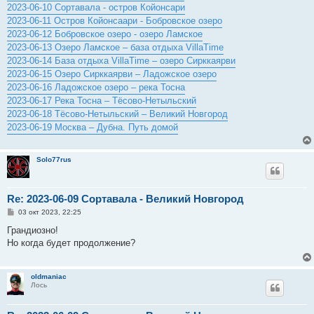
2023-06-10 Сортавала - остров Койонсари
2023-06-11 Остров Койонсаари - Бобровское озеро
2023-06-12 Бобровское озеро - озеро Ламское
2023-06-13 Озеро Ламское – база отдыха VillaTime
2023-06-14 База отдыха VillaTime – озеро Сирккаярви
2023-06-15 Озеро Сирккаярви – Ладожское озеро
2023-06-16 Ладожское озеро – река Тосна
2023-06-17 Река Тосна – Тёсово-Нетыльский
2023-06-18 Тёсово-Нетыльский – Великий Новгород
2023-06-19 Москва – Дубна. Путь домой
Solo77rus
Re: 2023-06-09 Сортавала - Великий Новгород
С
03 окт 2023, 22:25
о
о
Грандиозно!
б
Но когда будет продолжение?
щ
е
н
и
oldmaniac
е
Лось