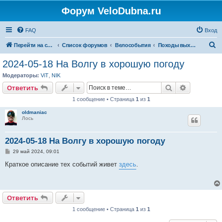
Форум VeloDubna.ru
FAQ
Вход
П
Перейти на сайт
Список форумов
Велособытия
Походы выходного дня
о
2024-05-18 На Волгу в хорошую погоду
и
Модераторы:
ViT
,
NIK
с
Поиск
Расширен
Ответить
к
1 сообщение • Страница
1
из
1
oldmaniac
Лось
2024-05-18 На Волгу в хорошую погоду
С
29 май 2024, 09:01
о
о
Краткое описание тех событий живет
здесь
.
б
щ
е
н
и
Ответить
е
1 сообщение • Страница
1
из
1