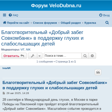
Форум VeloDubna.ru
FAQ
Вход
П
Перейти на сайт
Список форумов
Общий раздел
Курилка
о
Благотворительный «Добрый забег
и
Совкомбанк» в поддержку глухих и
с
слабослышащих детей
к
Модераторы:
ViT
,
NIK
Поиск
Расширен
Ответить
1 сообщение • Страница
1
из
1
IntaNR
Благотворительный «Добрый забег Совкомбанк»
в поддержку глухих и слабослышащих детей
С
29 авг 2025, 14:28
о
о
28 сентября в Международный день глухих, в Москве в парке
б
Победы на Поклонной горе пройдет второй благотворительный
щ
е
«Добрый забег Совкомбанк». Масштабное событие проводится в
н