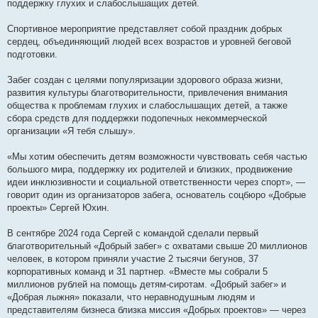
поддержку глухих и слабослышащих детей.
и
е
Спортивное мероприятие представляет собой праздник добрых
сердец, объединяющий людей всех возрастов и уровней беговой
подготовки.
Забег создан с целями популяризации здорового образа жизни,
развития культуры благотворительности, привлечения внимания
общества к проблемам глухих и слабослышащих детей, а также
сбора средств для поддержки подопечных некоммерческой
организации «Я тебя слышу».
«Мы хотим обеспечить детям возможности чувствовать себя частью
большого мира, поддержку их родителей и близких, продвижение
идеи инклюзивности и социальной ответственности через спорт», —
говорит один из организаторов забега, основатель соцбюро «Добрые
проекты» Сергей Юхин.
В сентябре 2024 года Сергей с командой сделали первый
благотворительный «Добрый забег» с охватами свыше 20 миллионов
человек, в котором приняли участие 2 тысячи бегунов, 37
корпоративных команд и 31 партнер. «Вместе мы собрали 5
миллионов рублей на помощь детям-сиротам. «Добрый забег» и
«Добрая лыжня» показали, что неравнодушным людям и
представителям бизнеса близка миссия «Добрых проектов» — через