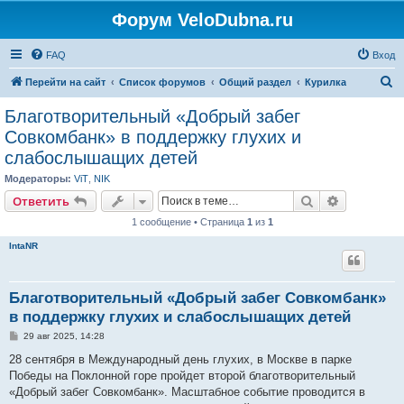
Форум VeloDubna.ru
FAQ
Вход
П
Перейти на сайт
Список форумов
Общий раздел
Курилка
о
Благотворительный «Добрый забег
и
Совкомбанк» в поддержку глухих и
с
слабослышащих детей
к
Модераторы:
ViT
,
NIK
Поиск
Расширен
Ответить
1 сообщение • Страница
1
из
1
IntaNR
Благотворительный «Добрый забег Совкомбанк»
в поддержку глухих и слабослышащих детей
С
29 авг 2025, 14:28
о
о
28 сентября в Международный день глухих, в Москве в парке
б
Победы на Поклонной горе пройдет второй благотворительный
щ
е
«Добрый забег Совкомбанк». Масштабное событие проводится в
н