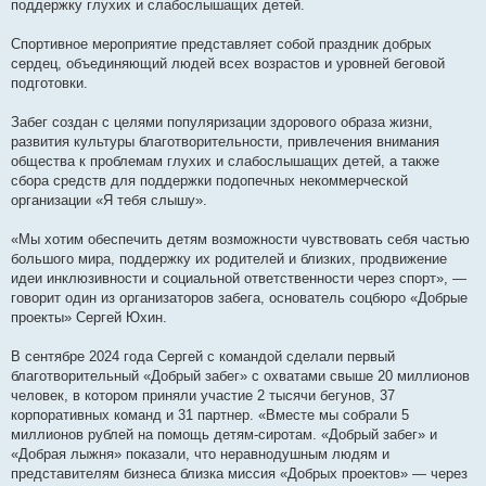
поддержку глухих и слабослышащих детей.
и
е
Спортивное мероприятие представляет собой праздник добрых
сердец, объединяющий людей всех возрастов и уровней беговой
подготовки.
Забег создан с целями популяризации здорового образа жизни,
развития культуры благотворительности, привлечения внимания
общества к проблемам глухих и слабослышащих детей, а также
сбора средств для поддержки подопечных некоммерческой
организации «Я тебя слышу».
«Мы хотим обеспечить детям возможности чувствовать себя частью
большого мира, поддержку их родителей и близких, продвижение
идеи инклюзивности и социальной ответственности через спорт», —
говорит один из организаторов забега, основатель соцбюро «Добрые
проекты» Сергей Юхин.
В сентябре 2024 года Сергей с командой сделали первый
благотворительный «Добрый забег» с охватами свыше 20 миллионов
человек, в котором приняли участие 2 тысячи бегунов, 37
корпоративных команд и 31 партнер. «Вместе мы собрали 5
миллионов рублей на помощь детям-сиротам. «Добрый забег» и
«Добрая лыжня» показали, что неравнодушным людям и
представителям бизнеса близка миссия «Добрых проектов» — через