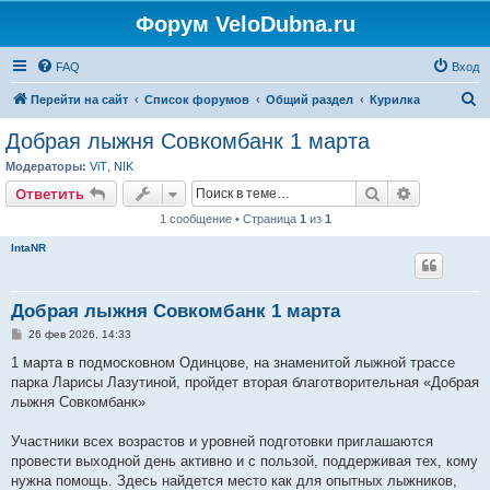
Форум VeloDubna.ru
FAQ
Вход
П
Перейти на сайт
Список форумов
Общий раздел
Курилка
о
Добрая лыжня Совкомбанк 1 марта
и
Модераторы:
ViT
,
NIK
с
Поиск
Расширен
Ответить
к
1 сообщение • Страница
1
из
1
IntaNR
Добрая лыжня Совкомбанк 1 марта
С
26 фев 2026, 14:33
о
о
1 марта в подмосковном Одинцове, на знаменитой лыжной трассе
б
парка Ларисы Лазутиной, пройдет вторая благотворительная «Добрая
щ
е
лыжня Совкомбанк»
н
и
е
Участники всех возрастов и уровней подготовки приглашаются
провести выходной день активно и с пользой, поддерживая тех, кому
нужна помощь. Здесь найдется место как для опытных лыжников,