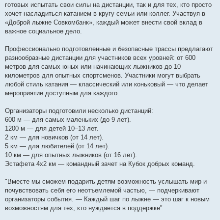
готовых испытать свои силы на дистанции, так и для тех, кто просто
хочет насладиться катанием в кругу семьи или коллег. Участвуя в
«Доброй лыжне Совкомбанк», каждый может внести свой вклад в
важное социальное дело.
Профессионально подготовленные и безопасные трассы предлагают
разнообразные дистанции для участников всех уровней: от 600
метров для самых юных или начинающих лыжников до 10
километров для опытных спортсменов. Участники могут выбрать
любой стиль катания — классический или коньковый — что делает
мероприятие доступным для каждого.
Организаторы подготовили несколько дистанций:
600 м — для самых маленьких (до 9 лет).
1200 м — для детей 10–13 лет.
2 км — для новичков (от 14 лет).
5 км — для любителей (от 14 лет).
10 км — для опытных лыжников (от 16 лет).
Эстафета 4х2 км — командный зачет на Кубок добрых команд.
"Вместе мы сможем подарить детям возможность услышать мир и
почувствовать себя его неотъемлемой частью, — подчеркивают
организаторы события. — Каждый шаг по лыжне — это шаг к новым
возможностям для тех, кто нуждается в поддержке"