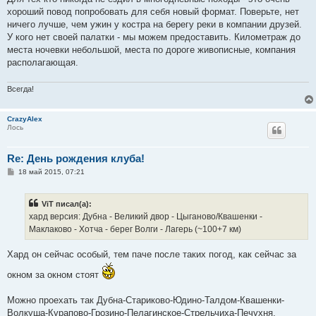
б
хороший повод попробовать для себя новый формат. Поверьте, нет
щ
е
ничего лучше, чем ужин у костра на берегу реки в компании друзей.
н
У кого нет своей палатки - мы можем предоставить. Километраж до
и
е
места ночевки небольшой, места по дороге живописные, компания
располагающая.
Всегда!
CrazyAlex
Лось
Re: День рождения клуба!
С
18 май 2015, 07:21
о
о
б
ViT писал(а):
щ
е
хард версия: Дубна - Великий двор - Цыганово/Квашенки -
н
Маклаково - Хотча - берег Волги - Лагерь (~100+7 км)
и
е
Хард он сейчас особый, тем паче после таких погод, как сейчас за
окном за окном стоят
Можно проехать так Дубна-Стариково-Юдино-Талдом-Квашенки-
Волкуша-Курапово-Грозино-Пелагинское-Стрельчиха-Печухня.