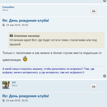
н
и
CrazyAlex
е
Лось
Re: День рождения клуба!
С
24 апр 2015, 20:02
о
о
б
Greenman писал(а):
щ
е
Отличная идея! Вот, где будет кстати тема с палатками али под
н
крышей
и
е
Только с палатками и как можно в более глухие места подальше от
цивилизации.
А какой смысл покупать машину, чтобы разъезжать по асфальту? Там, где
асфальт, ничего интересного, а где интересно, там нет асфальта ©
ViT
Лось
Re: День рождения клуба!
С
24 апр 2015, 20:31
о
о