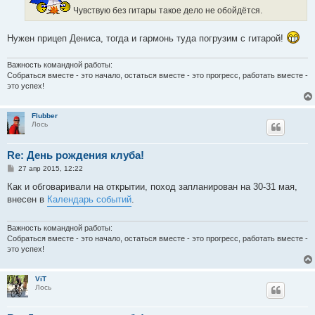
и
Чувствую без гитары такое дело не обойдётся.
е
Нужен прицеп Дениса, тогда и гармонь туда погрузим с гитарой!
Важность командной работы:
Собраться вместе - это начало, остаться вместе - это прогресс, работать вместе -
это успех!
Flubber
Лось
Re: День рождения клуба!
С
27 апр 2015, 12:22
о
о
Как и обговаривали на открытии, поход запланирован на 30-31 мая,
б
внесен в
Календарь событий
.
щ
е
н
и
Важность командной работы:
е
Собраться вместе - это начало, остаться вместе - это прогресс, работать вместе -
это успех!
ViT
Лось