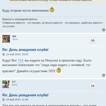
Желательна запись в поход, чтобы понимать объем закупок.
н
и
е
Буду вторым после именниника
Важность командной работы:
Собраться вместе - это начало, остаться вместе - это прогресс, работать вместе -
это успех!
NIK
Лось
Re: День рождения клуба!
С
15 май 2015, 23:52
о
о
Буду! Вот
ТАК
мы ездили на Печухню в прошлом году. Было
б
высказано пожелание что "сюда надо ездить с ночёвкой, тут
щ
е
красиво!" Давайте осуществим ЭТО!
н
и
е
ViT
Лось
Re: День рождения клуба!
С
16 май 2015, 11:40
о
о
Для тех кто никогда не ездил в многодневные походы - это очень