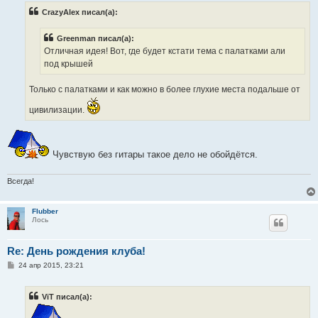
б
CrazyAlex писал(а):
щ
е
н
Greenman писал(а):
и
е
Отличная идея! Вот, где будет кстати тема с палатками али
под крышей
Только с палатками и как можно в более глухие места подальше от
цивилизации.
Чувствую без гитары такое дело не обойдётся.
Всегда!
Flubber
Лось
Re: День рождения клуба!
С
24 апр 2015, 23:21
о
о
б
ViT писал(а):
щ
е
н