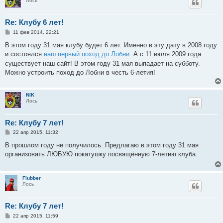
Лось
Re: Клубу 6 лет!
С
11 фев 2014, 22:21
о
о
В этом году 31 мая клубу будет 6 лет. Именно в эту дату в 2008 году
б
и состоялся
наш первый поход до Лобни.
А с 11 июля 2009 года
щ
е
существует наш сайт! В этом году 31 мая выпадает на субботу.
н
Можно устроить поход до Лобни в честь 6-летия!
и
е
NIK
Лось
Re: Клубу 7 лет!
С
22 апр 2015, 11:32
о
о
В прошлом году не получилось. Предлагаю в этом году 31 мая
б
организовать ЛЮБУЮ покатушку посвящённую 7-летию клуба.
щ
е
н
и
Flubber
е
Лось
Re: Клубу 7 лет!
С
22 апр 2015, 11:59
о