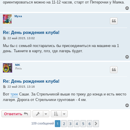
ориентироваться можно на 11-12 часов, старт от Пятерочки у Маяка.
щ
е
н
и
Myxa
е
Re: День рождения клуба!
С
22 май 2015, 13:02
о
о
Мы бы с семьей постарались бы присоединиться на машине на 1
б
день. Тыкните в карту, плз, где лагерь будет.
щ
е
н
и
NIK
е
Лось
Re: День рождения клуба!
С
22 май 2015, 13:16
о
о
Вот
трек
Саши. За Стрельчихой выше по треку до конца и есть место
б
лагеря. Дорога от Стрельчихи грунтовая - 4 км.
щ
е
н
и
Ответить
е
1
2
3
4
5
6
След.
109 сообщений