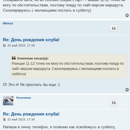
б
могу по обстоятельствам, поэтому поеду по лайт-версии маршрута.
щ
е
Скооперируюсь с желающими поспать в субботу)
н
и
е
Mikhail
Re: День рождения клуба!
С
21 май 2015, 17:19
о
о
б
Greenman писал(а):
щ
е
Раньше 11-12 точно не могу по обстоятельствам, поэтому поеду по
н
лайт-версии маршрута. Скооперируюсь с желающими поспать в
и
е
субботу)
О! Это я! Не проспать бы еще :)
Greenman
Re: День рождения клуба!
С
21 май 2015, 17:34
о
о
Напиши в личку телефон, я позвоню как освобожусь в субботу,
б