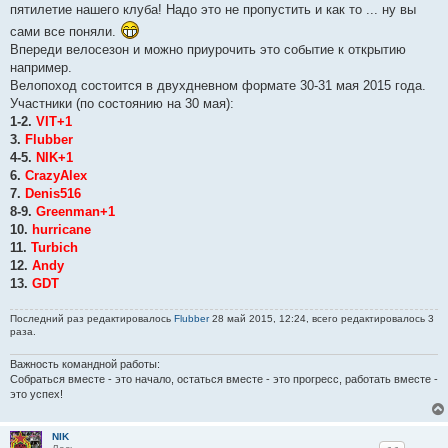
пятилетие нашего клуба! Надо это не пропустить и как то ... ну вы
сами все поняли.
Впереди велосезон и можно приурочить это событие к открытию
например.
Велопоход состоится в двухдневном формате 30-31 мая 2015 года.
Участники (по состоянию на 30 мая):
1-2.
VIT+1
3.
Flubber
4-5.
NIK+1
6.
CrazyAlex
7.
Denis516
8-9.
Greenman+1
10.
hurricane
11.
Turbich
12.
Andy
13.
GDT
Последний раз редактировалось
Flubber
28 май 2015, 12:24, всего редактировалось 3
раза.
Важность командной работы:
Собраться вместе - это начало, остаться вместе - это прогресс, работать вместе -
это успех!
NIK