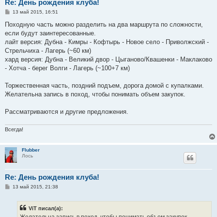
Re: День рождения клуба!
С
13 май 2015, 16:51
о
о
Походную часть можно разделить на два маршрута по сложности,
б
если будут заинтересованные.
щ
е
лайт версия: Дубна - Кимры - Кофтырь - Новое село - Приволжский -
н
Стрельчиха - Лагерь (~60 км)
и
е
хард версия: Дубна - Великий двор - Цыганово/Квашенки - Маклаково
- Хотча - берег Волги - Лагерь (~100+7 км)
Торжественная часть, поздний подъем, дорога домой с купалками.
Желательна запись в поход, чтобы понимать объем закупок.
Рассматриваются и другие предложения.
Всегда!
Flubber
Лось
Re: День рождения клуба!
С
13 май 2015, 21:38
о
о
б
ViT писал(а):
щ
е