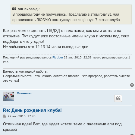
о
б
NIK писал(а):
щ
е
В прошлом году не получилось. Предлагаю в этом году 31 мая
н
организовать ЛЮБУЮ покатушку посвящённую 7-летию клуба.
и
е
Как раз можно сделать ПВД2Д с палатками, как мы и хотели на
открытие. Тут будут уже постоянные члены клуба и можем под себя
подбирать что угодно!
Не забываем что 12 13 14 июня выходные дни.
Последний раз редактировалось
Flubber
22 апр 2015, 22:33, всего редактировалось 1
раз.
Важность командной работы:
Собраться вместе - это начало, остаться вместе - это прогресс, работать вместе -
это успех!
Greenman
Re: День рождения клуба!
С
22 апр 2015, 17:43
о
о
Отличная идея! Вот, где будет кстати тема с палатками али под
б
крышей
щ
е