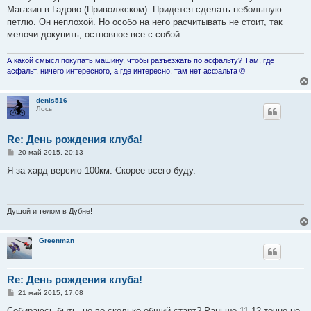
Магазин в Гадово (Приволжском). Придется сделать небольшую
петлю. Он неплохой. Но особо на него расчитывать не стоит, так
мелочи докупить, остновное все с собой.
А какой смысл покупать машину, чтобы разъезжать по асфальту? Там, где
асфальт, ничего интересного, а где интересно, там нет асфальта ©
denis516
Лось
Re: День рождения клуба!
С
20 май 2015, 20:13
о
о
Я за хард версию 100км. Скорее всего буду.
б
щ
е
н
и
Душой и телом в Дубне!
е
Greenman
Re: День рождения клуба!
С
21 май 2015, 17:08
о
о
Собираюсь быть, но во сколько общий старт? Раньше 11-12 точно не