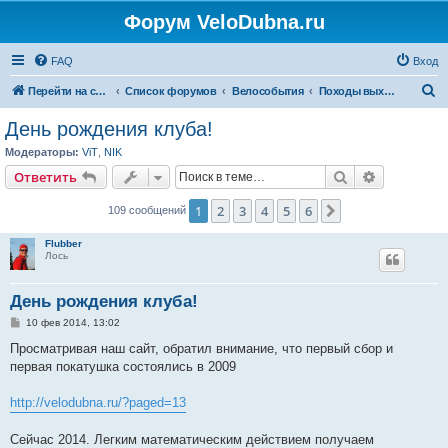
Форум VeloDubna.ru
FAQ
Вход
П
Перейти на сайт
Список форумов
Велособытия
Походы выходного дня
о
День рождения клуба!
и
Модераторы:
ViT
,
NIK
с
Поиск
Расширен
Ответить
к
1
2
3
4
5
6
След.
109 сообщений
Flubber
Лось
День рождения клуба!
С
10 фев 2014, 13:02
о
о
Просматривая наш сайт, обратил внимание, что первый сбор и
б
первая покатушка состоялись в 2009
щ
е
н
http://velodubna.ru/?paged=13
и
е
Сейчас 2014. Легким математическим действием получаем